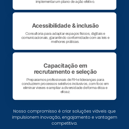
implementar um plano de ação efetivo.​
Acessibilidade & inclusão​
Consultoria para adaptar espaços físicos, digitais e
comunicacionais, garantindo conformidade com as leis e
melhores práticas.​
Capacitação em
recrutamento e seleção
Preparamos profissionais de RH e lideranças para
conduzirem processos seletivos inclusivos, com foco em
eliminar vieses e ampliar a diversidade de forma ética e
eficaz.
Nosso compromisso é criar soluções viáveis que
impulsionem inovação, engajamento e vantagem
competitiva.​