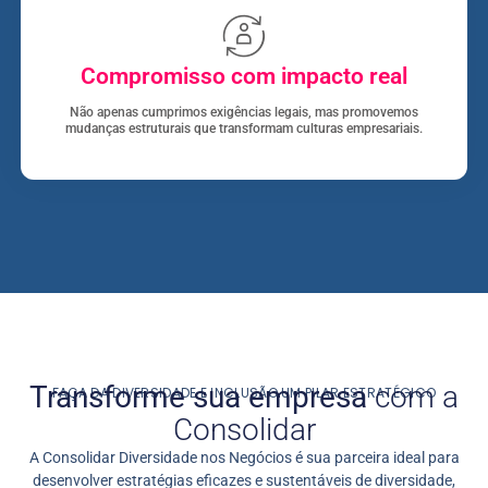
Compromisso com impacto real
Não apenas cumprimos exigências legais, mas promovemos
mudanças estruturais que transformam culturas empresariais.
Transforme sua empresa
com a
FAÇA DA DIVERSIDADE E INCLUSÃO UM PILAR ESTRATÉGICO
Consolidar
A Consolidar Diversidade nos Negócios é sua parceira ideal para
desenvolver estratégias eficazes e sustentáveis de diversidade,